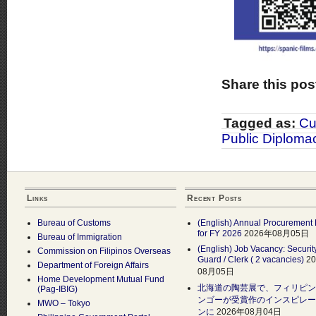
Share this pos
Tagged as:
Cu
Public Diploma
Links
Recent Posts
Bureau of Customs
(English) Annual Procurement 
for FY 2026
2026年08月05日
Bureau of Immigration
(English) Job Vacancy: Securit
Commission on Filipinos Overseas
Guard / Clerk ( 2 vacancies)
2
Department of Foreign Affairs
08月05日
Home Development Mutual Fund
北海道の陶芸展で、フィリピン
(Pag-IBIG)
ンゴーが受賞作のインスピレー
MWO – Tokyo
ンに
2026年08月04日