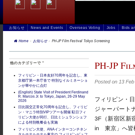
お知らせ
News and Events
Overseas Voting
Jobs
Bids a
Home
»
お知らせ
»
PH-JP Film Festival Tokyo Screening
PH-JP Fil
他のカテゴリーで ''
フィリピン・日本友好70周年を記念し、東
京都庁第一本庁舎で 特別なイルミネーショ
Posted on 13 
ンが華やかに点灯
(English) State Visit of President Ferdinand
R. Marcos Jr. to Tokyo, Japan, 26-29 May
フィリピン・日
2026
日比国交正常化70周年を記念し、フィリピ
ジャーパートナー
ン・マニラ特別VIPツアーを開催 駐日フィ
リピン大使が同行、日比ミシュランシェフ
3F（新宿区新宿
による特別晩餐会も実施
in 東京」へ
フィリピン大使、ANAインターコンチネン
タルホテルホテル東京の フィリピンビュフ