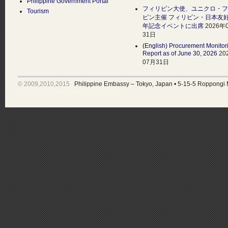
Philippine Government Portal
フィリピン大使、ユニクロ・フ
Tourism
ピン主催 フィリピン・日本友好
年記念イベントに出席
2026年
31日
(English) Procurement Monitor
Report as of June 30, 2026
20
07月31日
© 2009,2010,2015
Philippine Embassy – Tokyo, Japan
•
5-15-5 Roppongi 
Developed & Maintained by •
MARS