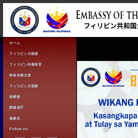
ホーム
フィリピン大統領
フィリピン外務長官
特命全権大使
フィリピン大使館
領事部
関連省庁
連絡先
Follow us: