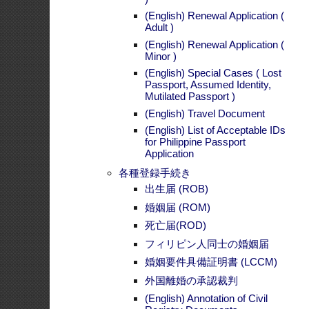
Registry Documents
(English) Petition for Correction
of Clerical Error in Civil Registry
Documents
公証業務
フィリピン国籍者であることの
宣言書
(English) Joint Affidavit of
Legitimation
フィリピン国家警察クリアラン
ス
(English) Dual Citizenship
(English) Petition For Inclusion of
Dependent/s Under RA 9225
フィリピン国籍放棄
WEG 扶養と保証の宣誓供述書
フィリピン旅券コピー証明書
その他
アポスティーユ
(English) Recognition as a
Filipino Citizen
フィリピン国籍者の遺体搬送
遺骨をフィリピンへ持参する場
合
メディア関係者適格認定申請ガ