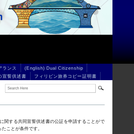
izenship
券コピー証明書
を申請することがで
ンロードしてくだ
］（原本１部とＡ４サイズ