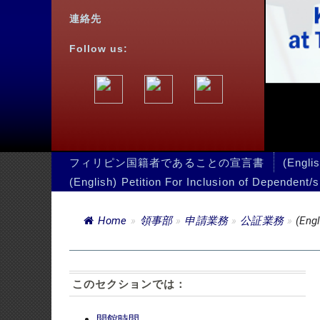
フィリピン国籍者であることの宣言書
(English) Joint Affidav
(English) Petition For Inclusion of Dependent/s Under RA 922
Home
»
領事部
»
申請業務
»
公証業務
»
(English) Joint Affida
嫡出子（子の嫡
このセクションでは：
子供の出生時に
きます。ただし
開館時間
嫡出子（子の嫡
申請業務
査証（ビザ）
予約フ
一般情報
https:
無査証短期滞在
記入済
ビザ申請手続きについて
さい
）
非移民ビザ (短期渡航ビザ)
非移民ビザ短期滞在ビザ/
ＰＳＡ
9(A) ビザ
ＰＳＡ発
追加情報とe-Visaシ