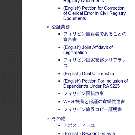
イドライン
PSAデリバリーサービス
(English) Registration of Filipino
Community Organizations With
The Philippine Embassy in Tokyo
(English) Legal Assistance in the
Philippines
(English) DSWD Guidelines for
Minors from the Philippines
Traveling Abroad
(English) Assistance To Nationals
Corner
(English) Domestic Violence
Cases
(English) Mental Health
Assistance
(English) Disaster Preparedness
(English) Trafficking Cases
(English) Information for Tourists
(English) Guidebooks and
Publications
フィリピン領事館
申請費用
申請用紙ダウンロード