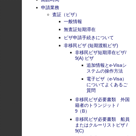
のコピ
ステムの操作方法
電子ビザ（e-Visa）
ＰＳＡ
についてよくあるご
両親の
質問
返信用
非移民ビザ必要書類 外国
籍者のトランジット /
申請料
9（B）
a. 
非移民ビザ必要書類 船員
b. 
またはクルーリストビザ /
9(C)
注意
外国政府職員（公用）の駐
在および任務での渡航に関
書類の
わるビザ申請について/
嫡出子
9(E)
非移民ビザ必要書類 長期
申請者
正規学術プログラム（学生
ビザ）/ 9(F)
嫡出子（子
非移民ビザ必要書類 事前
（notarials@
ph
に雇用契約を結ばれた方 /
9(G)
特別非移民ビザ必要書類
47(A)(2)
ノンクオータ移民ビザ
その他のビザ・カテゴリーとビ
ザの延長について
バリクバヤン・プログラム