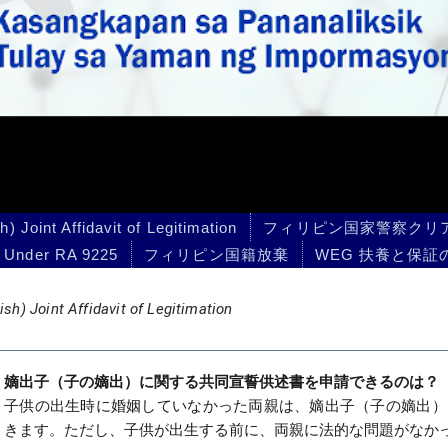
it of Legitimation
フィリピン国家警察クリアランス
(English) Dual Cit
5
フィリピン国籍放棄
WEG 扶養と保証の宣誓供述書
フィリピン旅
vit of Legitimation
出）に関する共同宣誓供述書を申請できるのは？
婚姻していなかった両親は、嫡出子（子の嫡出）に関する共同宣誓供述書の公証
、子供が出生する前に、両親に法的な問題がなかったことが条件です。
出）に関する共同宣誓供述書の公証の申請に必要な書類は？
ォームより、公証課への予約が完了していること
//tokyopeconsularappointment.setmore.com/bookappointment
み嫡出子（子の嫡出）に関する共同宣誓供述書（
こちらをクリックして用紙をダウ
発行の子供の出生証明書（原本１部とＡ４サイズのコピー２部）
行の両親の婚姻証明書［Certificate of Marriage またはReport of Marriage