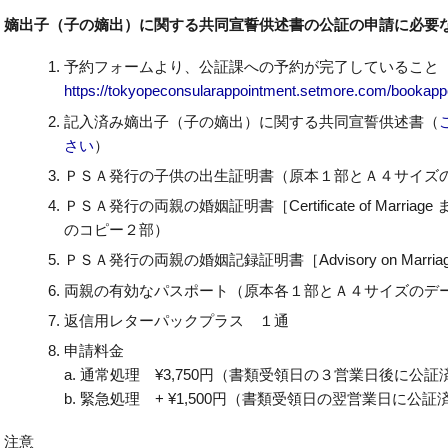
ー２部）
発行の両親の婚姻記録証明書［Advisory on Marriages］（原本１部とＡ４サイズ
有効なパスポート（原本各１部とＡ４サイズのデータページのコピー各２部）
レターパックプラス １通
金
通常処理 ¥3,750円（書類受領日の３営業日後に公証済みの書類を発行）
緊急処理 + ¥1,500円（書類受領日の翌営業日に公証済みの書類を発行）
公証申請で来館する前に、子供の出生登録を担当する市民登録課へ、出生時に嫡出
として登録するための必要書類と手続きをご確認ください。
は大使館職員（担当官）の前で、書類に署名をしていただきます。
の嫡出）に関する共同宣誓供述書の公証に関するお問い合わせは、
ilembassy.net）をお送りください。