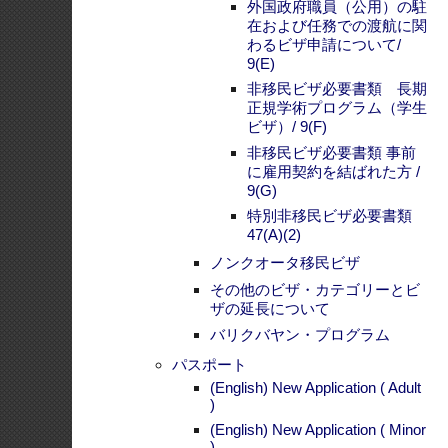
パスポート
(English) New Application ( Adult
)
(English) New Application ( Minor
)
(English) Renewal Application (
Adult )
(English) Renewal Application (
Minor )
(English) Special Cases ( Lost
Passport, Assumed Identity,
Mutilated Passport )
(English) Travel Document
(English) List of Acceptable IDs
for Philippine Passport
Application
各種登録手続き
出生届 (ROB)
婚姻届 (ROM)
死亡届(ROD)
フィリピン人同士の婚姻届
婚姻要件具備証明書 (LCCM)
外国離婚の承認裁判
(English) Annotation of Civil