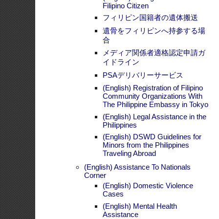
クイックリンク
2026年休館日
駐日フィリピン領事館
オンライン パスポート申請予約
オンライン 領事サービス申請予約
申請用紙ダウンロード
自国民支援について（英語のみ）
Citizen's Charter
領事部からのお知らせ
日比友好70周年を紹介
特徴
(English)