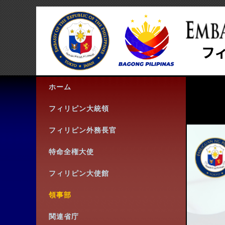
ホーム
フィリピン大統領
フィリピン外務長官
特命全権大使
フィリピン大使館
領事部
関連省庁
連絡先
Follow us: