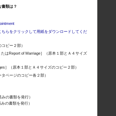
のコピー２部）
でなかった子供を
公証課へメール