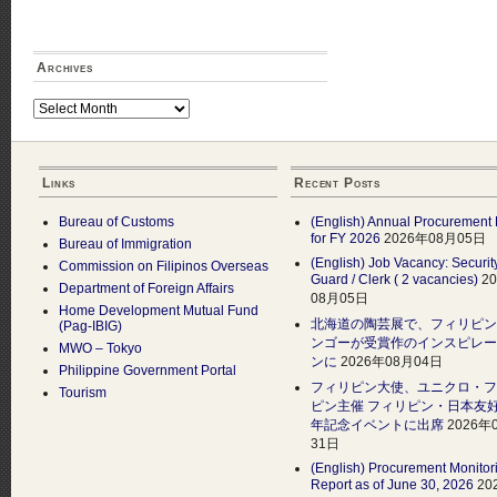
Archives
Archives
Links
Recent Posts
Bureau of Customs
(English) Annual Procurement 
for FY 2026
2026年08月05日
Bureau of Immigration
(English) Job Vacancy: Securit
Commission on Filipinos Overseas
Guard / Clerk ( 2 vacancies)
2
Department of Foreign Affairs
08月05日
Home Development Mutual Fund
北海道の陶芸展で、フィリピン
(Pag-IBIG)
ンゴーが受賞作のインスピレー
MWO – Tokyo
ンに
2026年08月04日
Philippine Government Portal
フィリピン大使、ユニクロ・フ
Tourism
ピン主催 フィリピン・日本友好
年記念イベントに出席
2026年
31日
(English) Procurement Monitor
Report as of June 30, 2026
20