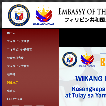
ホーム
フィリピン大統領
フィリピン外務長官
特命全権大使
フィリピン大使館
領事部
関連省庁
連絡先
Follow us: