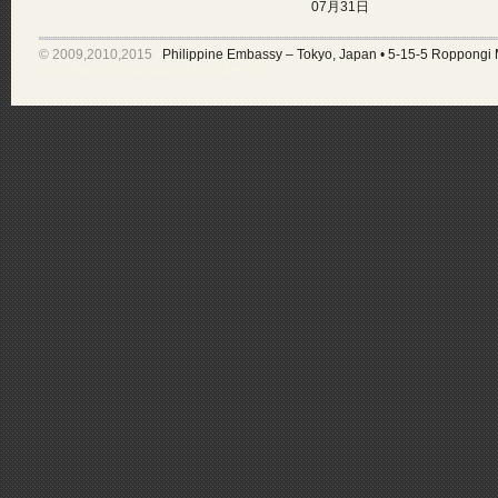
07月31日
© 2009,2010,2015
Philippine Embassy – Tokyo, Japan
•
5-15-5 Roppongi 
Developed & Maintained by •
MARS