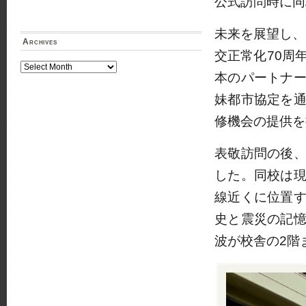
公式訪問時に同
未来を展望し、
Archives
交正常化70周
Archives
本のパートナ
妹都市協定を
修機会の提供を
表敬訪問の後
した。同校は
線近くに位置
史と震災の記
波が校舎の2階