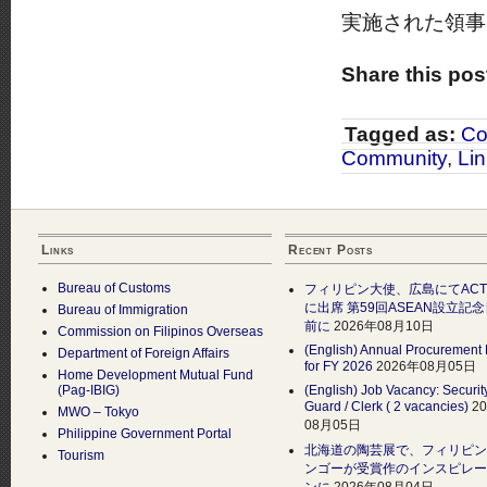
実施された領事
Share this pos
Tagged as:
Co
Community
,
Li
Links
Recent Posts
Bureau of Customs
フィリピン大使、広島にてAC
に出席 第59回ASEAN設立記
Bureau of Immigration
前に
2026年08月10日
Commission on Filipinos Overseas
(English) Annual Procurement 
Department of Foreign Affairs
for FY 2026
2026年08月05日
Home Development Mutual Fund
(Pag-IBIG)
(English) Job Vacancy: Securit
Guard / Clerk ( 2 vacancies)
2
MWO – Tokyo
08月05日
Philippine Government Portal
北海道の陶芸展で、フィリピン
Tourism
ンゴーが受賞作のインスピレー
ンに
2026年08月04日