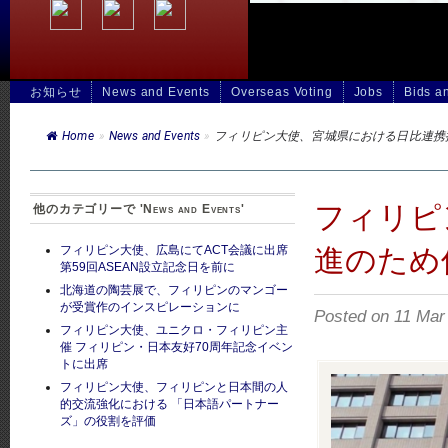
お知らせ
News and Events
Overseas Voting
Jobs
Bids a
Home
»
News and Events
»
フィリピン大使、宮城県における日比連携
フィリピ
他のカテゴリーで 'News and Events'
進のため
フィリピン大使、広島にてACT会議に出席
第59回ASEAN設立記念日を前に
北海道の陶芸展で、フィリピンのマンゴー
が受賞作のインスピレーションに
Posted on 11 
フィリピン大使、ユニクロ・フィリピン主
催 フィリピン・日本友好70周年記念イベン
トに出席
フィリピン大使、フィリピンと日本間の人
的交流強化における 「日本語パートナー
ズ」の役割を評価