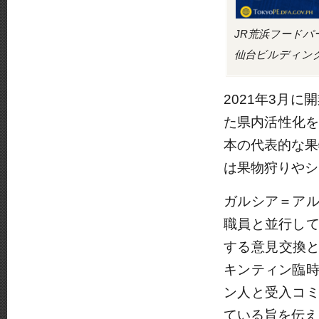
JR荒浜フード
仙台ビルディン
2021年3月
た県内活性化を
本の代表的な果
は果物狩りやシ
ガルシア＝ア
職員と並行し
する意見交換
キンティン臨
ン人と受入コ
ている旨を伝え