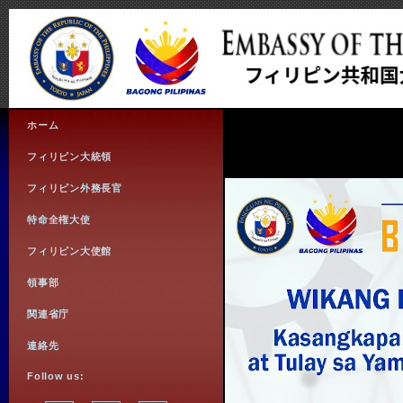
ホーム
フィリピン大統領
フィリピン外務長官
特命全権大使
フィリピン大使館
領事部
関連省庁
連絡先
Follow us: