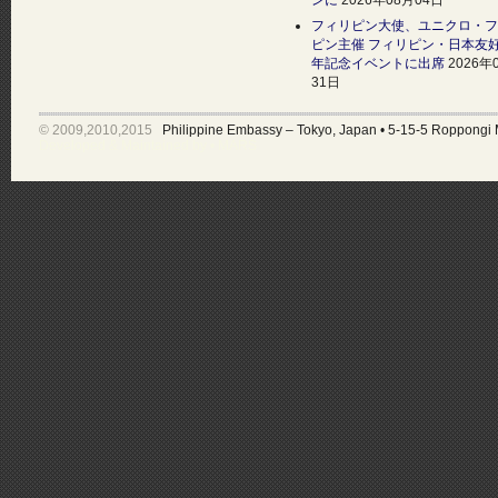
フィリピン大使、ユニクロ・フ
ピン主催 フィリピン・日本友好
年記念イベントに出席
2026年
31日
© 2009,2010,2015
Philippine Embassy – Tokyo, Japan
•
5-15-5 Roppongi 
Developed & Maintained by •
MARS