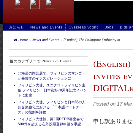
お知らせ
News and Events
Overseas Voting
Jobs
Bids a
Home
»
News and Events
»
(English) The Philippine Embassy in...
(English)
他のカテゴリーで 'News and Events'
invites e
北海道の陶芸展で、フィリピンのマンゴー
が受賞作のインスピレーションに
DIGITALk
フィリピン大使、ユニクロ・フィリピン主
催 フィリピン・日本友好70周年記念イベン
トに出席
フィリピン大使、フィリピンと日本間の人
Posted on 17 
的交流強化における 「日本語パートナー
ズ」の役割を評価
フィリピン大使館、第2回RERB審査会で
申し訳ありま
500件を超える在外投票登録申請を承認