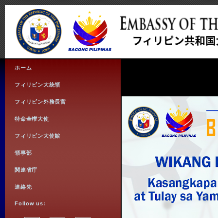
ホーム
フィリピン大統領
フィリピン外務長官
特命全権大使
フィリピン大使館
領事部
関連省庁
連絡先
Follow us: