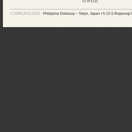
07月31日
© 2009,2010,2015
Philippine Embassy – Tokyo, Japan
•
5-15-5 Roppongi 
Developed & Maintained by •
MARS