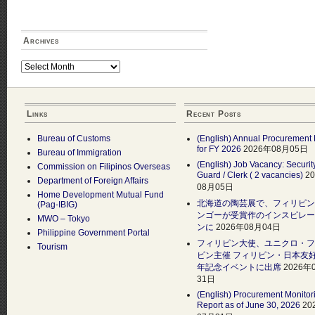
Archives
Archives
Links
Recent Posts
Bureau of Customs
(English) Annual Procurement 
for FY 2026
2026年08月05日
Bureau of Immigration
(English) Job Vacancy: Securit
Commission on Filipinos Overseas
Guard / Clerk ( 2 vacancies)
2
Department of Foreign Affairs
08月05日
Home Development Mutual Fund
北海道の陶芸展で、フィリピン
(Pag-IBIG)
ンゴーが受賞作のインスピレー
MWO – Tokyo
ンに
2026年08月04日
Philippine Government Portal
フィリピン大使、ユニクロ・フ
Tourism
ピン主催 フィリピン・日本友好
年記念イベントに出席
2026年
31日
(English) Procurement Monitor
Report as of June 30, 2026
20