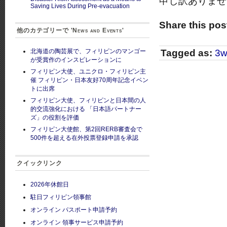
申し訳ありま
Saving Lives During Pre-evacuation
Share this pos
他のカテゴリーで 'News and Events'
Tagged as:
3w
北海道の陶芸展で、フィリピンのマンゴー
が受賞作のインスピレーションに
フィリピン大使、ユニクロ・フィリピン主
催 フィリピン・日本友好70周年記念イベン
トに出席
フィリピン大使、フィリピンと日本間の人
的交流強化における 「日本語パートナー
ズ」の役割を評価
フィリピン大使館、第2回RERB審査会で
500件を超える在外投票登録申請を承認
クイックリンク
2026年休館日
駐日フィリピン領事館
オンライン パスポート申請予約
オンライン 領事サービス申請予約