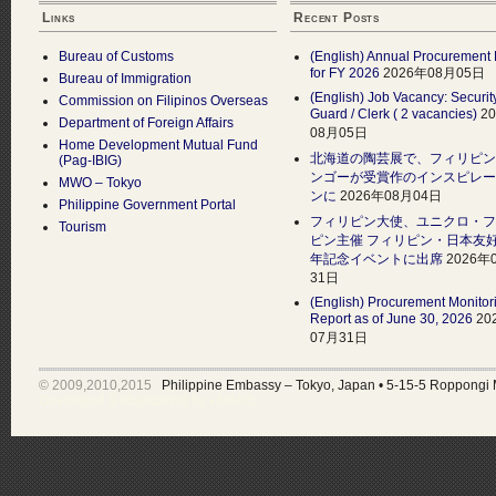
Links
Recent Posts
Bureau of Customs
(English) Annual Procurement 
for FY 2026
2026年08月05日
Bureau of Immigration
(English) Job Vacancy: Securit
Commission on Filipinos Overseas
Guard / Clerk ( 2 vacancies)
2
Department of Foreign Affairs
08月05日
Home Development Mutual Fund
北海道の陶芸展で、フィリピン
(Pag-IBIG)
ンゴーが受賞作のインスピレー
MWO – Tokyo
ンに
2026年08月04日
Philippine Government Portal
フィリピン大使、ユニクロ・フ
Tourism
ピン主催 フィリピン・日本友好
年記念イベントに出席
2026年
31日
(English) Procurement Monitor
Report as of June 30, 2026
20
07月31日
© 2009,2010,2015
Philippine Embassy – Tokyo, Japan
•
5-15-5 Roppongi 
Developed & Maintained by •
MARS