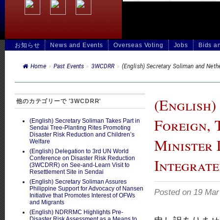
お知らせ
News and Events
Overseas Voting
Jobs
Bids a
Home
»
Past Events
»
3WCDRR
»
(English) Secretary Soliman and Nethe
(English)
他のカテゴリーで '3WCDRR'
Foreign,
(English) Secretary Soliman Takes Part in
Sendai Tree-Planting Rites Promoting
Disaster Risk Reduction and Children’s
Minister 
Welfare
(English) Delegation to 3rd UN World
Conference on Disaster Risk Reduction
Integrate
(3WCDRR) on See-and-Learn Visit to
Resettlement Site in Sendai
(English) Secretary Soliman Assures
Philippine Support for Advocacy of Nansen
Posted on 19 
Initiative that Promotes Interest of OFWs
and Migrants
(English) NDRRMC Highlights Pre-
Disaster Risk Assessment as a Means to