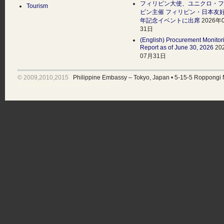
フィリピン大使、ユニクロ・フ
Tourism
ピン主催 フィリピン・日本友好
年記念イベントに出席
2026年
31日
(English) Procurement Monitor
Report as of June 30, 2026
20
07月31日
© 2009,2010,2015
Philippine Embassy – Tokyo, Japan
•
5-15-5 Roppongi 
Developed & Maintained by •
MARS