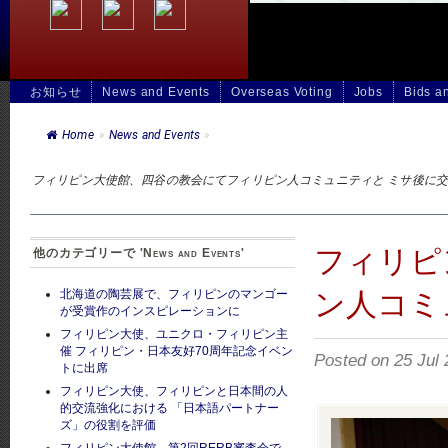
お知らせ
News and Events
Overseas Voting
Jobs
Bids a
Home
»
News and Events
»
フィリピン大使館、四谷の教会にてフィリピン人コミュニティと ミサ後に
フィリピ
他のカテゴリーで 'News and Events'
ン人コミ
北海道の陶芸展で、フィリピンのマンゴー
が受賞作のインスピレーションに
フィリピン大使、ユニクロ・フィリピン主
催 フィリピン・日本友好70周年記念イベン
Posted on 25 J
トに出席
フィリピン大使、フィリピンと日本間の人
的交流強化における 「日本語パートナー
ズ」の役割を評価