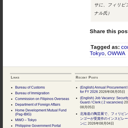
サに、フィリピ
ナル氏）
Share this pos
Tagged as:
co
Tokyo
,
OWWA
Links
Recent Posts
Bureau of Customs
(English) Annual Procurement 
for FY 2026
2026年08月05日
Bureau of Immigration
(English) Job Vacancy: Securit
Commission on Filipinos Overseas
Guard / Clerk ( 2 vacancies)
2
Department of Foreign Affairs
08月05日
Home Development Mutual Fund
北海道の陶芸展で、フィリピン
(Pag-IBIG)
ンゴーが受賞作のインスピレー
MWO – Tokyo
ンに
2026年08月04日
Philippine Government Portal