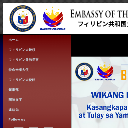
ホーム
フィリピン大統領
フィリピン外務長官
特命全権大使
フィリピン大使館
領事部
関連省庁
連絡先
Follow us: