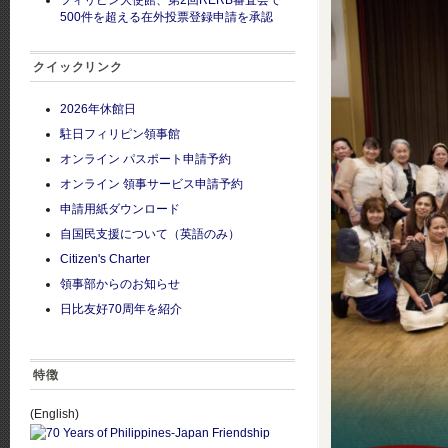
フィリピン大使館、第2回RERB審査会で
500件を超える在外投票登録申請を承認
クイックリンク
2026年休館日
駐日フィリピン領事館
オンライン パスポート申請予約
オンライン 領事サービス申請予約
申請用紙ダウンロード
自国民支援について（英語のみ）
Citizen's Charter
領事部からのお知らせ
日比友好70周年を紹介
特徴
(English)