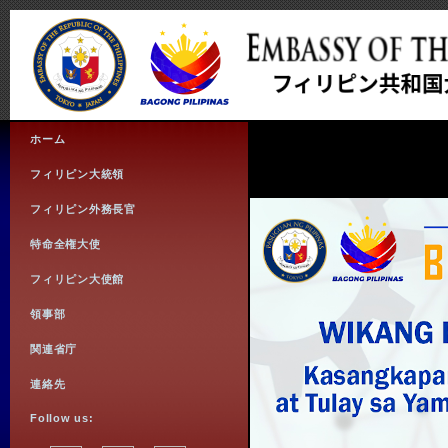
ホーム
フィリピン大統領
フィリピン外務長官
特命全権大使
フィリピン大使館
領事部
関連省庁
連絡先
Follow us: