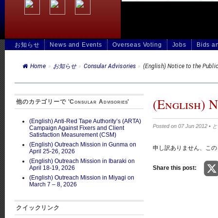
お知らせ
News and Events
Overseas Voting
Jobs
Bids a
Home
»
お知らせ
»
Consular Advisories
»
(English) Notice to the Publi
(English) N
他のカテゴリーで 'Consular Advisories'
(English) Anti-Red Tape Authority’s (ARTA)
Posted on 07 Jun 2012
Campaign Against Fixers and Client
Satisfaction Measurement (CSM)
(English) Outreach Mission in Gunma on
申し訳ありません、こ
April 25-26, 2026
(English) Outreach Mission in Ibaraki on
April 18-19, 2026
Share this post:
(English) Outreach Mission in Miyagi on
March 7 – 8, 2026
クイックリンク