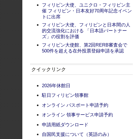
2026年休館日
駐日フィリピン領事館
オンライン パスポート申請予約
オンライン 領事サービス申請予約
申請用紙ダウンロード
自国民支援について（英語のみ）
Citizen's Charter
領事部からのお知らせ
日比友好70周年を紹介
特徴
(English)