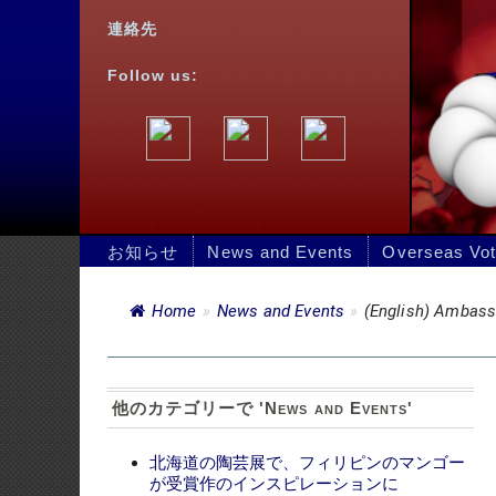
お知らせ
News and Events
Overseas Voting
Jobs
Home
»
News and Events
»
(English) Ambassador Laurel speak
(Engli
他のカテゴリーで 'News and Events'
Institu
北海道の陶芸展で、フィリピンのマンゴー
が受賞作のインスピレーションに
フィリピン大使、ユニクロ・フィリピン主
Posted on 23 
催 フィリピン・日本友好70周年記念イベン
トに出席
フィリピン大使、フィリピンと日本間の人
申し訳ありま
的交流強化における 「日本語パートナー
ズ」の役割を評価
Share this post
フィリピン大使館、第2回RERB審査会で
500件を超える在外投票登録申請を承認
クイックリンク