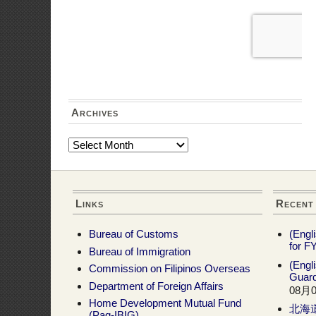
© 2009,2010,2015
Philippine Embassy – Tokyo, Japan
•
5-15-5 Ropp
Developed & Maintained by •
MARS