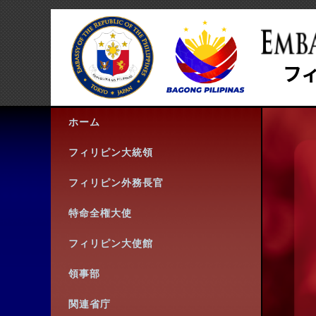
ホーム
フィリピン大統領
フィリピン外務長官
特命全権大使
フィリピン大使館
領事部
関連省庁
連絡先
Follow us: