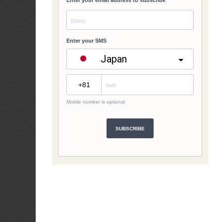
Archives
Archives
Links
Recent Posts
Bureau of Customs
(English) Annual Proc
for FY 2026
2026年08
Bureau of Immigration
(English) Job Vacancy:
Commission on Filipinos Overseas
Guard / Clerk ( 2 vaca
Department of Foreign Affairs
08月05日
Home Development Mutual Fund
北海道の陶芸展で、フ
(Pag-IBIG)
ンゴーが受賞作のイン
MWO – Tokyo
ンに
2026年08月04日
Philippine Government Portal
フィリピン大使、ユニ
Tourism
ピン主催 フィリピン・
年記念イベントに出席
31日
(English) Procurement
Report as of June 30, 
月31日