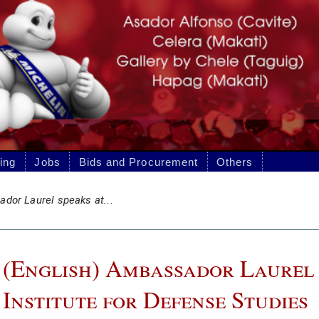
Bids and Procurement
Others
s at...
sh) Ambassador Laurel speaks at the 
te for Defense Studies
Apr 2019 • として分類
News and Events
せん、このコンテンツはただ今
アメリカ英語
のみです。
:
on X
on Facebook
on LinkedIn